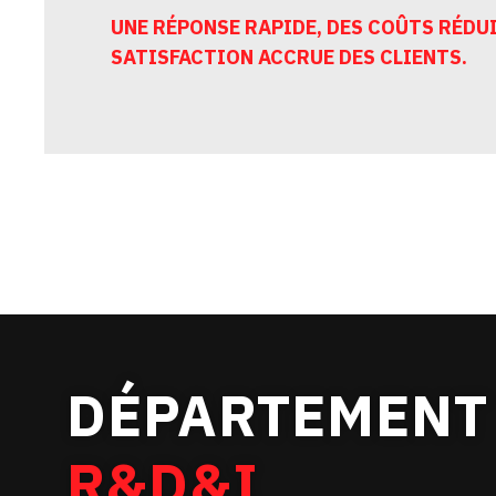
UNE RÉPONSE RAPIDE, DES COÛTS RÉDUI
SATISFACTION ACCRUE DES CLIENTS.
DÉPARTEMENT
R&D&I