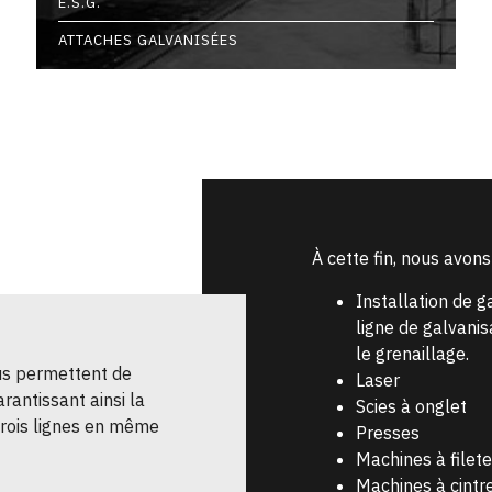
E.S.G.
ATTACHES GALVANISÉES
À cette fin, nous avons
Installation de g
ligne de galvanis
le grenaillage.
ous permettent de
Laser
rantissant ainsi la
Scies à onglet
 trois lignes en même
Presses
Machines à filete
Machines à cintr