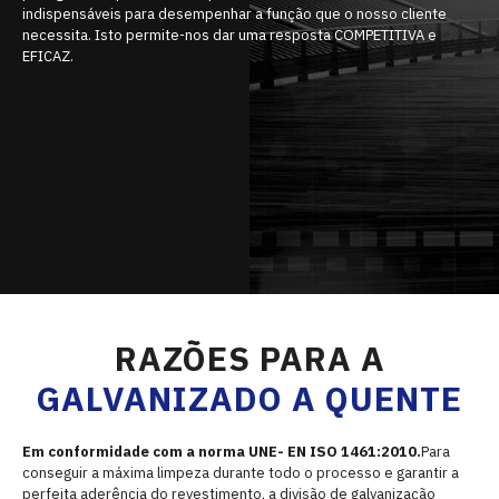
indispensáveis para desempenhar a função que o nosso cliente
necessita. Isto permite-nos dar uma resposta COMPETITIVA e
EFICAZ.
RAZÕES PARA A
GALVANIZADO A QUENTE
Em conformidade com a norma UNE- EN ISO 1461:2010.
Para
conseguir a máxima limpeza durante todo o processo e garantir a
perfeita aderência do revestimento, a divisão de galvanização