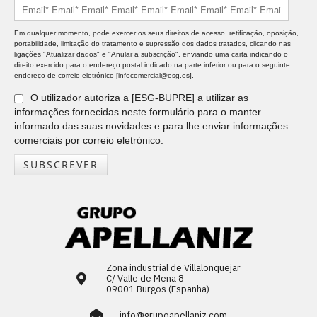
Em qualquer momento, pode exercer os seus direitos de acesso, retificação, oposição,
portabilidade, limitação do tratamento e supressão dos dados tratados, clicando nas
ligações "Atualizar dados" e "Anular a subscrição". enviando uma carta indicando o
direito exercido para o endereço postal indicado na parte inferior ou para o seguinte
endereço de correio eletrónico [infocomercial@esg.es].
O utilizador autoriza a [ESG-BUPRE] a utilizar as
informações fornecidas neste formulário para o manter
informado das suas novidades e para lhe enviar informações
comerciais por correio eletrónico.
SUBSCREVER
Zona industrial de Villalonquejar
C/ Valle de Mena 8
09001 Burgos (Espanha)
info@grupoapellaniz.com