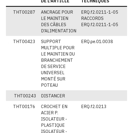
DE L'ARTICLE
TECHNIQUES
THT00287
ANCRAGE POUR
ERQ.f2.0211-1-05
(
LE MAINTIEN
RACCORDS
DES CÂBLES
ERQ.f2.0211-1-05
D'ALIMENTATION
THT00423
SUPPORT
ERQ.pe.01.0038
(
MULTIPLE POUR
LE MAINTIEN DU
BRANCHEMENT
DE SERVICE
UNIVERSEL
MONTÉ SUR
POTEAU
THT00243
DISTANCER
V
THT00176
CROCHET EN
ERQ.f2.0213
(
ACIER P.
ISOLATEUR -
PLASTIQUE
ISOLATEUR -