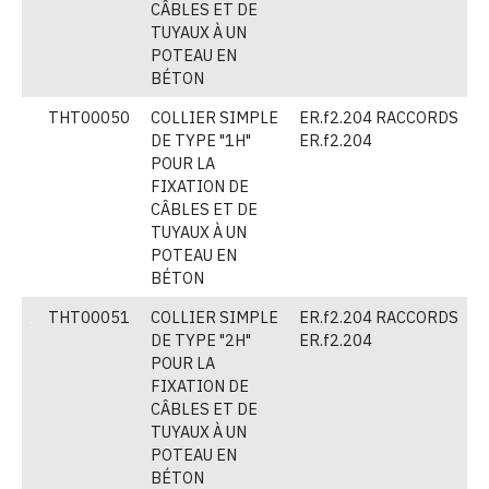
CÂBLES ET DE
TUYAUX À UN
POTEAU EN
BÉTON
THT00050
COLLIER SIMPLE
ER.f2.204 RACCORDS
(
DE TYPE "1H"
ER.f2.204
POUR LA
FIXATION DE
CÂBLES ET DE
TUYAUX À UN
POTEAU EN
BÉTON
THT00051
COLLIER SIMPLE
ER.f2.204 RACCORDS
(
DE TYPE "2H"
ER.f2.204
POUR LA
FIXATION DE
CÂBLES ET DE
TUYAUX À UN
POTEAU EN
BÉTON