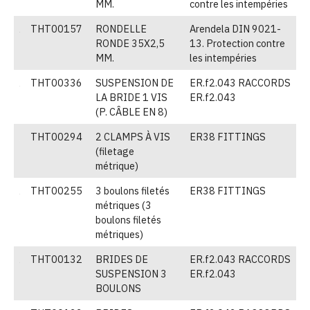
MM.
contre les intempéries
THT00157
RONDELLE
Arendela DIN 9021-
(
RONDE 35X2,5
13. Protection contre
MM.
les intempéries
THT00336
SUSPENSION DE
ER.f2.043 RACCORDS
(
LA BRIDE 1 VIS
ER.f2.043
(P. CÂBLE EN 8)
THT00294
2 CLAMPS À VIS
ER38 FITTINGS
(
(filetage
métrique)
THT00255
3 boulons filetés
ER38 FITTINGS
(
métriques (3
boulons filetés
métriques)
THT00132
BRIDES DE
ER.f2.043 RACCORDS
(
SUSPENSION 3
ER.f2.043
BOULONS