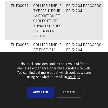
THT00057
COLLIER SIMPLE
ER.f2.204 RACCORDS
(
TYPE "8H" POUR
ER.f2.204
LA FIXATION DE
CÂBLES ET DE
TUYAUX SUR DES
POTEAUX EN
BÉTON
THT00058
COLLIER SIMPLE
ER.f2.204 RACCORDS
(
DE TYPE "9H"
ER.f2.204
POUR LA
FIXATION DE
Nous utilisons des cookies pour vous offrir la
CÂBLES ET DE
meilleure expérience possible sur notre site web.
TUYAUX SUR DES
You can find out more about which cookies we are
POTEAUX EN
using or switch them off in
settings
.
BÉTON
THT00059
PINCE POUR
ER.f2.204 RACCORDS
(
ACCEPTER
REJETER
FIXER LE CÂBLE
ER.f2.204
"10H" À UN
POTEAU EN