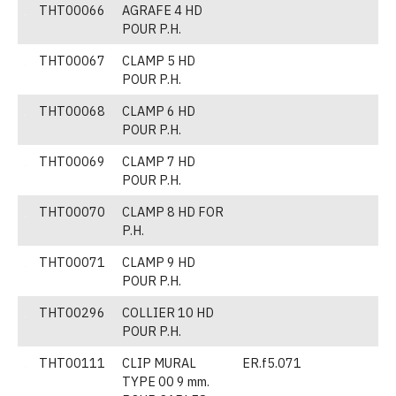
THT00066
AGRAFE 4 HD
(
POUR P.H.
THT00067
CLAMP 5 HD
(
POUR P.H.
THT00068
CLAMP 6 HD
(
POUR P.H.
THT00069
CLAMP 7 HD
(
POUR P.H.
THT00070
CLAMP 8 HD FOR
(
P.H.
THT00071
CLAMP 9 HD
(
POUR P.H.
THT00296
COLLIER 10 HD
(
POUR P.H.
THT00111
CLIP MURAL
ER.f5.071
(
TYPE 00 9 mm.
p