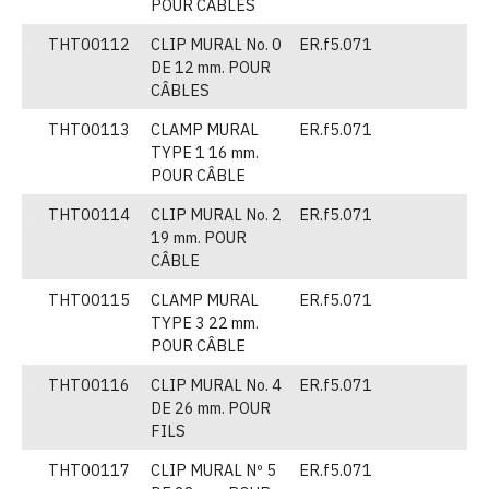
POUR CABLES
THT00112
CLIP MURAL No. 0
ER.f5.071
(
DE 12 mm. POUR
p
CÂBLES
THT00113
CLAMP MURAL
ER.f5.071
(
TYPE 1 16 mm.
p
POUR CÂBLE
THT00114
CLIP MURAL No. 2
ER.f5.071
(
19 mm. POUR
CÂBLE
THT00115
CLAMP MURAL
ER.f5.071
(
TYPE 3 22 mm.
POUR CÂBLE
THT00116
CLIP MURAL No. 4
ER.f5.071
(
DE 26 mm. POUR
FILS
THT00117
CLIP MURAL Nº 5
ER.f5.071
(