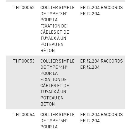
THT00052
COLLIER SIMPLE
ER.f2.204 RACCORDS
(
DE TYPE "3H"
ER.f2.204
POUR LA
FIXATION DE
CÂBLES ET DE
TUYAUX À UN
POTEAU EN
BÉTON
THT00053
COLLIER SIMPLE
ER.f2.204 RACCORDS
(
DE TYPE "4H"
ER.f2.204
POUR LA
FIXATION DE
CÂBLES ET DE
TUYAUX À UN
POTEAU EN
BÉTON
THT00054
COLLIER SIMPLE
ER.f2.204 RACCORDS
(
DE TYPE "5H"
ER.f2.204
POUR LA