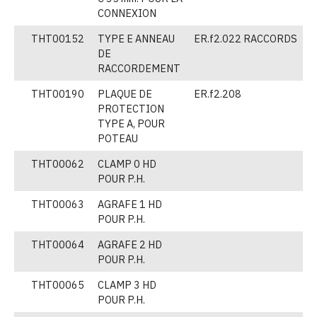
CONNEXION
THT00152
TYPE E ANNEAU
ER.f2.022 RACCORDS
(
DE
p
RACCORDEMENT
THT00190
PLAQUE DE
ER.f2.208
(
PROTECTION
TYPE A, POUR
POTEAU
THT00062
CLAMP 0 HD
(
POUR P.H.
THT00063
AGRAFE 1 HD
(
POUR P.H.
THT00064
AGRAFE 2 HD
(
POUR P.H.
THT00065
CLAMP 3 HD
(
POUR P.H.