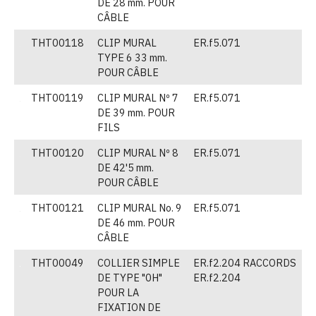
DE 28 mm. POUR
CÂBLE
THT00118
CLIP MURAL
ER.f5.071
(
TYPE 6 33 mm.
POUR CÂBLE
THT00119
CLIP MURAL Nº 7
ER.f5.071
(
DE 39 mm. POUR
FILS
THT00120
CLIP MURAL Nº 8
ER.f5.071
(
DE 42'5 mm.
POUR CÂBLE
THT00121
CLIP MURAL No. 9
ER.f5.071
(
DE 46 mm. POUR
CÂBLE
THT00049
COLLIER SIMPLE
ER.f2.204 RACCORDS
(
DE TYPE "0H"
ER.f2.204
POUR LA
FIXATION DE