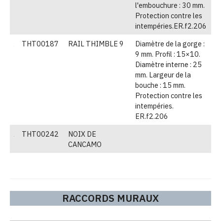
l'embouchure : 30 mm.
Protection contre les
intempéries.ER.f2.206
THT00187
RAIL THIMBLE 9
Diamètre de la gorge :
(
9 mm. Profil : 15×10.
Diamètre interne : 25
mm. Largeur de la
bouche : 15 mm.
Protection contre les
intempéries.
ER.f2.206
THT00242
NOIX DE
(
CANCAMO
RACCORDS MURAUX