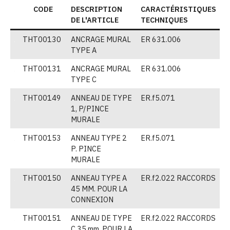
CODE
DESCRIPTION
CARACTÉRISTIQUES
E
DE L'ARTICLE
TECHNIQUES
THT00130
ANCRAGE MURAL
ER 631.006
(
TYPE A
THT00131
ANCRAGE MURAL
ER 631.006
(
TYPE C
THT00149
ANNEAU DE TYPE
ER.f5.071
(
1, P/PINCE
p
MURALE
THT00153
ANNEAU TYPE 2
ER.f5.071
(
P. PINCE
MURALE
THT00150
ANNEAU TYPE A
ER.f2.022 RACCORDS
(
45 MM. POUR LA
CONNEXION
THT00151
ANNEAU DE TYPE
ER.f2.022 RACCORDS
(
C 35 mm. POUR LA