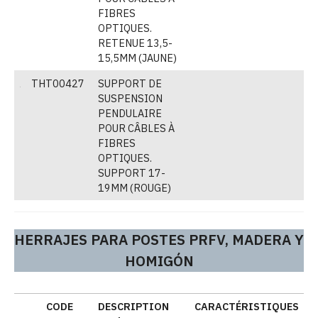
FIBRES
OPTIQUES.
RETENUE 13,5-
15,5MM (JAUNE)
THT00427
SUPPORT DE
(
SUSPENSION
PENDULAIRE
POUR CÂBLES À
FIBRES
OPTIQUES.
SUPPORT 17-
19MM (ROUGE)
HERRAJES PARA POSTES PRFV, MADERA Y
HOMIGÓN
CODE
DESCRIPTION
CARACTÉRISTIQUES
E