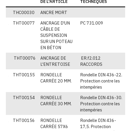
DE L'ARTICLE
TECHNIQUES
THC00030
ANCRE MORT
V
THT00077
ANCRAGE D'UN
PC 731.009
(
CÂBLE DE
SUSPENSION
SUR UN POTEAU
EN BÉTON
THT00076
ANCRAGE DE
ER.f2.012
(
L'ENTRETOISE
RACCORDS
THT00155
RONDELLE
Rondelle DIN 436-22.
(
CARRÉE 20 MM.
Protection contre les
intempéries
THT00154
RONDELLE
Rondelle DIN 436-30.
(
CARRÉE 30 MM.
Protection contre les
intempéries
THT00156
RONDELLE
Rondelle DIN 436-
(
CARRÉE 57X6
17,5. Protection