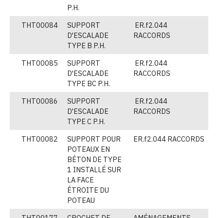
P.H.
THT00084
SUPPORT
ER.f2.044
V
D'ESCALADE
RACCORDS
TYPE B P.H.
THT00085
SUPPORT
ER.f2.044
V
D'ESCALADE
RACCORDS
TYPE BC P.H.
THT00086
SUPPORT
ER.f2.044
V
D'ESCALADE
RACCORDS
TYPE C P.H.
THT00082
SUPPORT POUR
ER.f2.044 RACCORDS
(
POTEAUX EN
BÉTON DE TYPE
1 INSTALLÉ SUR
LA FACE
ÉTROITE DU
POTEAU
THT00177
CROCHET DE
AMÉNAGEMENTS
(