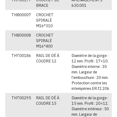
BRACE
630.001
THB00007
CROCHET
V
SPIRALÉ
M16*310
THB00008
CROCHET
V
SPIRALÉ
M16*400
THT00186
RAIL DE DÉ À
Diamètre de la gorge :
(
COUDRE 12
12 mm. Profil : 17×10.
Diamètre interne : 30
mm. Largeur de
l'embouchure : 20 mm.
Protection contre les
intempéries.ER.f2.206
THT00295
RAIL DE DÉ À
Diamètre de la gorge :
(
COUDRE 15
15 mm. Profil : 20×12.
Diamètre intérieur : 50
mm. Largeur de