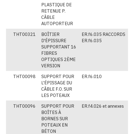
PLASTIQUE DE
RETENUE P.
CÂBLE
AUTOPORTEUR
THT00321
BOÎTIER
ER.f6.035 RACCORDS
(
D'ÉPISSURE
ER.f6.035
SUPPORTANT 16
FIBRES
OPTIQUES 2ÈME
VERSION
THT00098
SUPPORT POUR
ER.f6.010
(
L'ÉPISSAGE DU
CÂBLE F.O. SUR
LES POTEAUX
THT00096
SUPPORT POUR
ER.f4.026 et annexes
(
BOÎTES À
BORNES SUR
POTEAUX EN
BÉTON