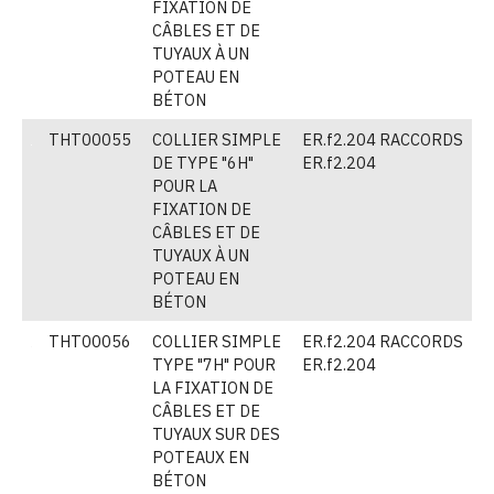
FIXATION DE
CÂBLES ET DE
TUYAUX À UN
POTEAU EN
BÉTON
THT00055
COLLIER SIMPLE
ER.f2.204 RACCORDS
(
DE TYPE "6H"
ER.f2.204
POUR LA
FIXATION DE
CÂBLES ET DE
TUYAUX À UN
POTEAU EN
BÉTON
THT00056
COLLIER SIMPLE
ER.f2.204 RACCORDS
(
TYPE "7H" POUR
ER.f2.204
LA FIXATION DE
CÂBLES ET DE
TUYAUX SUR DES
POTEAUX EN
BÉTON