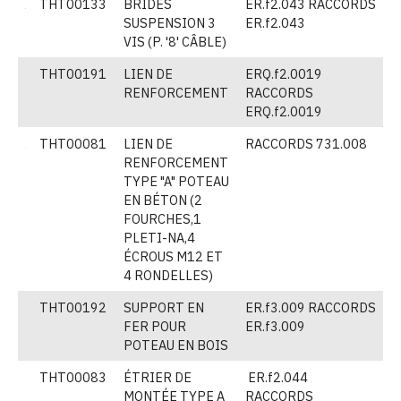
THT00133
BRIDES
ER.f2.043 RACCORDS
(
SUSPENSION 3
ER.f2.043
VIS (P. '8' CÂBLE)
THT00191
LIEN DE
ERQ.f2.0019
(
RENFORCEMENT
RACCORDS
ERQ.f2.0019
THT00081
LIEN DE
RACCORDS 731.008
(
RENFORCEMENT
TYPE "A" POTEAU
EN BÉTON (2
FOURCHES,1
PLETI-NA,4
ÉCROUS M12 ET
4 RONDELLES)
THT00192
SUPPORT EN
ER.f3.009 RACCORDS
(
FER POUR
ER.f3.009
POTEAU EN BOIS
THT00083
ÉTRIER DE
ER.f2.044
V
MONTÉE TYPE A
RACCORDS