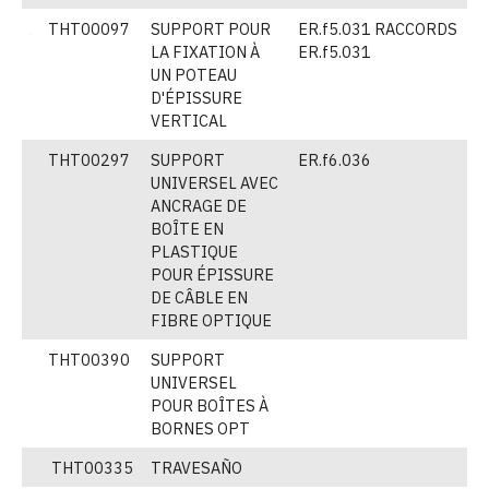
THT00097
SUPPORT POUR
ER.f5.031 RACCORDS
(
LA FIXATION À
ER.f5.031
UN POTEAU
D'ÉPISSURE
VERTICAL
THT00297
SUPPORT
ER.f6.036
(
UNIVERSEL AVEC
ANCRAGE DE
BOÎTE EN
PLASTIQUE
POUR ÉPISSURE
DE CÂBLE EN
FIBRE OPTIQUE
THT00390
SUPPORT
(
UNIVERSEL
POUR BOÎTES À
BORNES OPT
THT00335
TRAVESAÑO
V