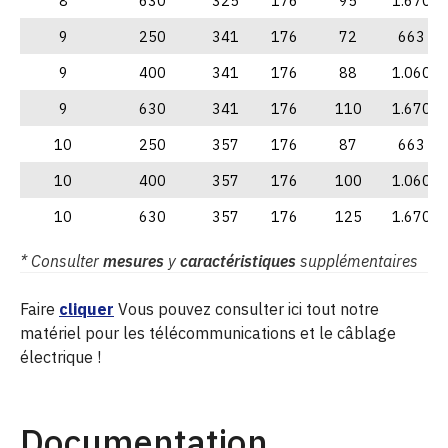
8
630
325
176
95
1.670
9
250
341
176
72
663
9
400
341
176
88
1.060
9
630
341
176
110
1.670
10
250
357
176
87
663
10
400
357
176
100
1.060
10
630
357
176
125
1.670
* Consulter
mesures
y
caractéristiques
supplémentaires
Faire
cliquer
Vous pouvez consulter ici tout notre
matériel pour les télécommunications et le câblage
électrique !
Documentation