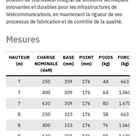
innovantes et durables pour les infrastructures de
télécommunications, en maintenant la rigueur de ses
processus de fabrication et de contrôle de la qualité.
Mesures
HAUTEUR
CHARGE
BASE
POINT
POIDS
FORCE
(m)
NOMINALE
(mm)
(mm)
(kg)
(kg)
(daN)
7
250
309
176
44
663
7
400
309
176
64
1.060
7
630
309
176
80
1.670
8
250
325
176
58
663
8
400
325
176
76
1.060