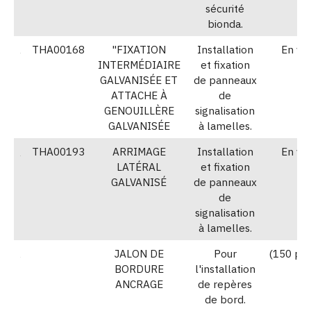
sécurité
bionda.
THA00168
"FIXATION
Installation
En vr
INTERMÉDIAIRE
et fixation
GALVANISÉE ET
de panneaux
ATTACHE À
de
GENOUILLÈRE
signalisation
GALVANISÉE
à lamelles.
THA00193
ARRIMAGE
Installation
En vr
LATÉRAL
et fixation
GALVANISÉ
de panneaux
de
signalisation
à lamelles.
JALON DE
Pour
(150 piè
BORDURE
l'installation
ANCRAGE
de repères
de bord.