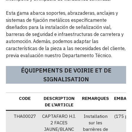
Esta gama abarca soportes, abrazaderas, anclajes y
sistemas de fijación metálicos específicamente
diseñados para la instalación de señalización vial,
barreras de seguridad e infraestructuras de carretera y
automoción. Además, podemos adaptar las
características de la pieza a las necesidades del cliente,
previa evaluación nuestro Departamento Técnico.
ÉQUIPEMENTS DE VOIRIE ET DE
SIGNALISATION
CODE
DESCRIPTION
REMARQUES
EMBALL
DE L'ARTICLE
THA00027
CAPTAFARO H.I.
Installation
(175 piè
2 FACES
sur les
JAUNE/BLANC
barrières de