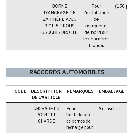
BORNE
Pour
(150 piè
D'ANCRAGE DE
l'installation
BARRIÈRE AVEC
de
3 OU 5 TROUS
marqueurs
GAUCHE/DROITE
de bord sur
les barrières
bionda.
RACCORDS AUTOMOBILES
CODE
DESCRIPTION
REMARQUES
EMBALLAGE
DE L'ARTICLE
ANCRAGE DU
Pour
À consulter
POINT DE
l'installation
CHARGE
de bornes de
recharge pour