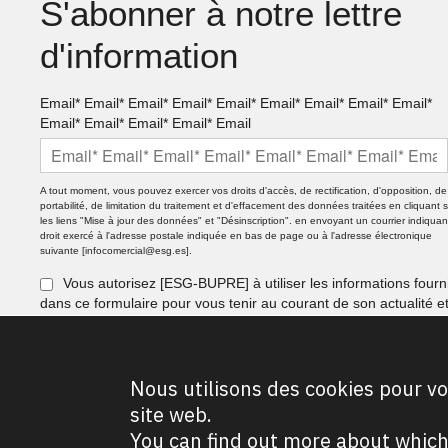
S'abonner à notre lettre
d'information
Email* Email* Email* Email* Email* Email* Email* Email* Email*
Email* Email* Email* Email* Email
A tout moment, vous pouvez exercer vos droits d'accès, de rectification, d'opposition, de
portabilité, de limitation du traitement et d'effacement des données traitées en cliquant 
les liens "Mise à jour des données" et "Désinscription". en envoyant un courrier indiquan
droit exercé à l'adresse postale indiquée en bas de page ou à l'adresse électronique
suivante [infocomercial@esg.es].
Vous autorisez [ESG-BUPRE] à utiliser les informations fourn
dans ce formulaire pour vous tenir au courant de son actualité e
vous envoyer des informations commerciales par e-mail.
S'ABONNER
Nous utilisons des cookies pour vo
site web.
You can find out more about which