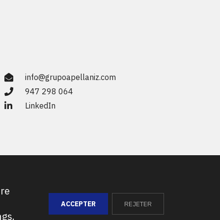
info@grupoapellaniz.com
947 298 064
LinkedIn
tre
ACCEPTER
REJETER
ngs
.