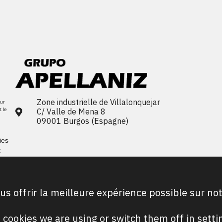
Zone industrielle de Villalonquejar
sur
C/ Valle de Mena 8
t le
09001 Burgos (Espagne)
ies
t
us offrir la meilleure expérience possible sur no
ES
EN
FR
PT
 cookies we are using or switch them off in
setti