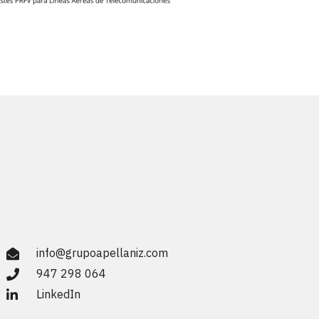
info@grupoapellaniz.com
947 298 064
LinkedIn