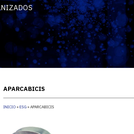
ANIZADOS
APARCABICIS
INICIO
»
ESG
»
APARCABICIS