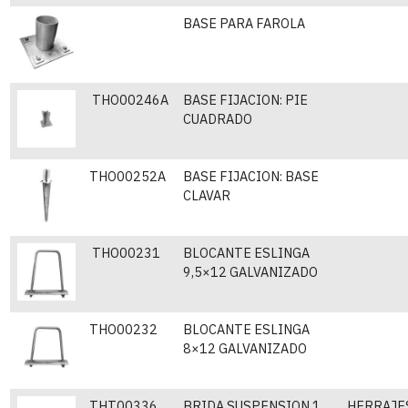
BASE PARA FAROLA
THO00246A
BASE FIJACION: PIE
CUADRADO
THO00252A
BASE FIJACION: BASE
CLAVAR
THO00231
BLOCANTE ESLINGA
9,5×12 GALVANIZADO
THO00232
BLOCANTE ESLINGA
8×12 GALVANIZADO
THT00336
BRIDA SUSPENSION 1
HERRAJES