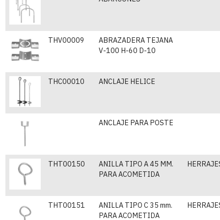
THV00009
ABRAZADERA TEJANA
V-100 H-60 D-10
THC00010
ANCLAJE HELICE
ANCLAJE PARA POSTE
THT00150
ANILLA TIPO A 45 MM.
HERRAJES
PARA ACOMETIDA
THT00151
ANILLA TIPO C 35 mm.
HERRAJES
PARA ACOMETIDA