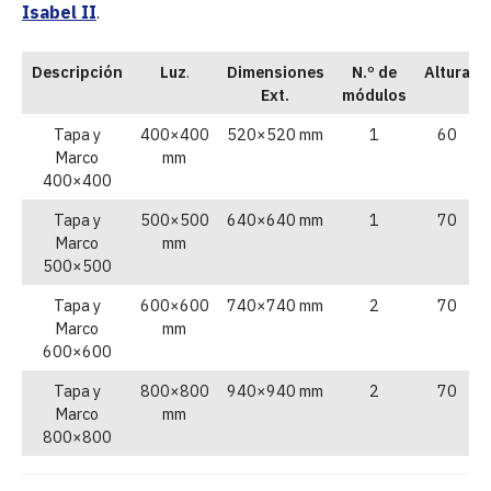
Isabel II
.
Descripción
Luz
.
Dimensiones
N.º de
Altura
Ext.
módulos
Tapa y
400×400
520×520 mm
1
60
Marco
mm
400×400
Tapa y
500×500
640×640 mm
1
70
Marco
mm
500×500
Tapa y
600×600
740×740 mm
2
70
Marco
mm
600×600
Tapa y
800×800
940×940 mm
2
70
Marco
mm
800×800