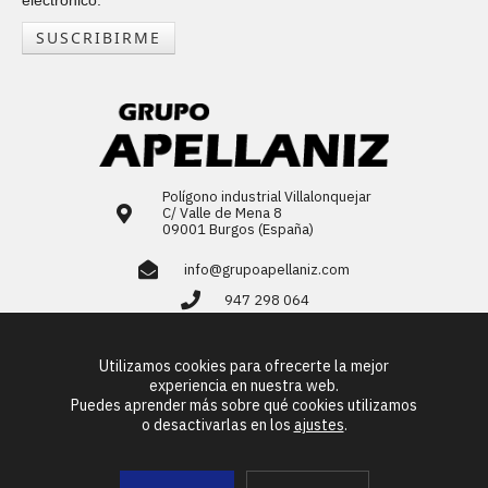
electrónico.
SUSCRIBIRME
Polígono industrial Villalonquejar
C/ Valle de Mena 8
09001 Burgos (España)
info@grupoapellaniz.com
947 298 064
LinkedIn
Utilizamos cookies para ofrecerte la mejor
ES
EN
FR
PT
experiencia en nuestra web.
Puedes aprender más sobre qué cookies utilizamos
o desactivarlas en los
ajustes
.
© Copyright 2026
Grupo Apellániz